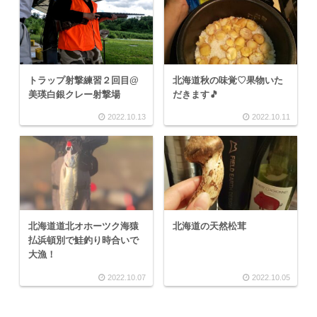
トラップ射撃練習２回目@
北海道秋の味覚♡果物いた
美瑛白銀クレー射撃場
だきます🎵
2022.10.13
2022.10.11
北海道道北オホーツク海猿
北海道の天然松茸
払浜頓別で鮭釣り時合いで
大漁！
2022.10.07
2022.10.05