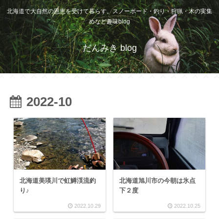
北海道で大自然の恩恵を受けて暮らす。スノーボード・釣り・狩猟・木の実集
めなど趣味blog
だんみき blog
2022-10
北海道美瑛川で虹鱒渓流釣
北海道旭川市の今朝は氷点
り♪
下２度
2022.10.29
2022.10.25