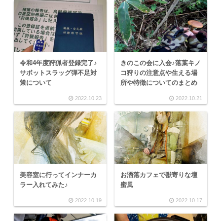
令和4年度狩猟者登録完了♪
きのこの会に入会♪落葉キノ
サボットスラッグ弾不足対
コ狩りの注意点や生える場
策について
所や特徴についてのまとめ
2022.10.23
2022.10.21
美容室に行ってインナーカ
お洒落カフェで獣寄りな壇
ラー入れてみた♪
蜜風
2022.10.19
2022.10.17