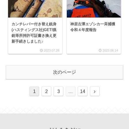
カンチレバー付き替え銃身
神居古潭エゾシカ一斉捕獲
(ハスティングス社)GET!猟
令和４年度報告
銃等所持許可証書き換え更
新手続きしました♪
2023.07.28
2023.06.14
次のページ
1
2
3
…
14