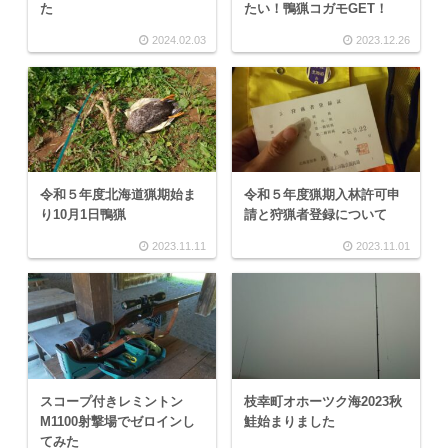
た
たい！鴨猟コガモGET！
2024.02.03
2023.12.26
令和５年度北海道猟期始ま
令和５年度猟期入林許可申
り10月1日鴨猟
請と狩猟者登録について
2023.11.11
2023.11.01
スコープ付きレミントン
枝幸町オホーツク海2023秋
M1100射撃場でゼロインし
鮭始まりました
てみた