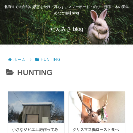
北海道で大自然の恩恵を受けて暮らす。スノーボード・釣り・狩猟・木の実集
めなど趣味blog
だんみき blog
ホーム
HUNTING
HUNTING
小さなジビエ工房作ってみ
クリスマス鴨ロースト食べ