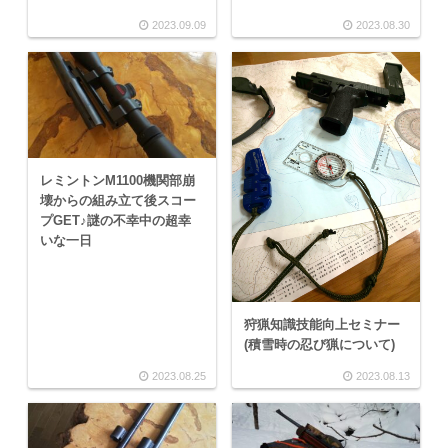
2023.09.09
2023.08.30
レミントンM1100機関部崩
壊からの組み立て後スコー
プGET♪謎の不幸中の超幸
いな一日
狩猟知識技能向上セミナー
(積雪時の忍び猟について)
2023.08.25
2023.08.13