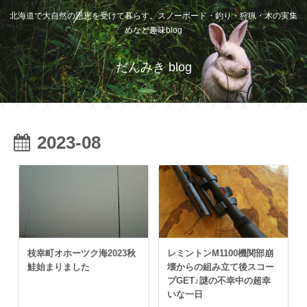
北海道で大自然の恩恵を受けて暮らす。スノーボード・釣り・狩猟・木の実集
めなど趣味blog
だんみき blog
2023-08
枝幸町オホーツク海2023秋
レミントンM1100機関部崩
鮭始まりました
壊からの組み立て後スコー
プGET♪謎の不幸中の超幸
いな一日