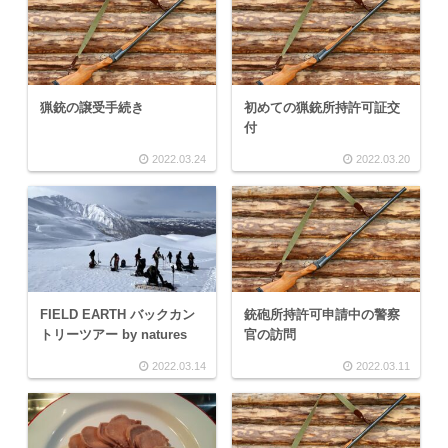
猟銃の譲受手続き
初めての猟銃所持許可証交
付
2022.03.24
2022.03.20
FIELD EARTH バックカン
銃砲所持許可申請中の警察
トリーツアー by natures
官の訪問
2022.03.14
2022.03.11