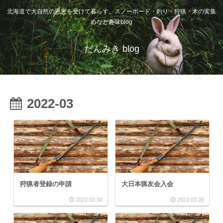
北海道で大自然の恩恵を受けて暮らす。スノーボード・釣り・狩猟・木の実集
めなど趣味blog
だんみき blog
2022-03
狩猟者登録の申請
大日本猟友会入会
2022.03.30
2022.03.28