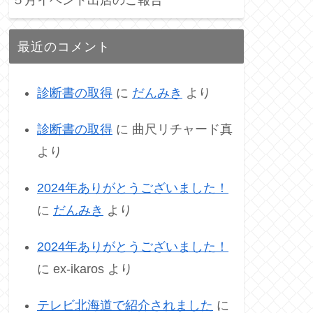
５月イベント出店のご報告
最近のコメント
診断書の取得
に
だんみき
より
診断書の取得
に
曲尺リチャード真
より
2024年ありがとうございました！
に
だんみき
より
2024年ありがとうございました！
に
ex-ikaros
より
テレビ北海道で紹介されました
に