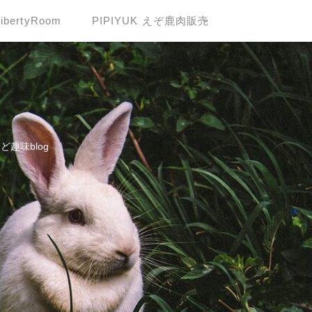
LibertyRoom
PIPIYUK えぞ鹿肉販売
趣味blog