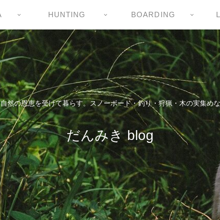
A
HUNTING
BOARDING
自然の恩恵を受けて暮らす。スノーボード・釣り・狩猟・木の実集めなど
だんみき blog