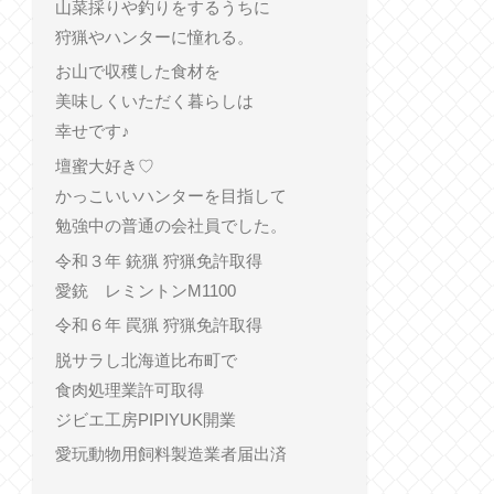
山菜採りや釣りをするうちに
狩猟やハンターに憧れる。
お山で収穫した食材を
美味しくいただく暮らしは
幸せです♪
壇蜜大好き♡
かっこいいハンターを目指して
勉強中の普通の会社員でした。
令和３年 銃猟 狩猟免許取得
愛銃 レミントンM1100
令和６年 罠猟 狩猟免許取得
脱サラし北海道比布町で
食肉処理業許可取得
ジビエ工房PIPIYUK開業
愛玩動物用飼料製造業者届出済