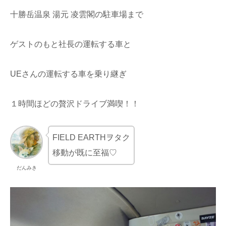
十勝岳温泉 湯元 凌雲閣の駐車場まで
ゲストのもと社長の運転する車と
UEさんの運転する車を乗り継ぎ
１時間ほどの贅沢ドライブ満喫！！
FIELD EARTHヲタク
移動が既に至福♡
だんみき