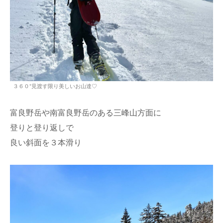
３６０°見渡す限り美しいお山達♡
富良野岳や南富良野岳のある三峰山方面に
登りと登り返しで
良い斜面を３本滑り