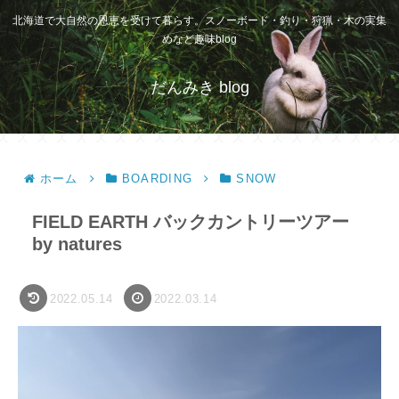
北海道で大自然の恩恵を受けて暮らす。スノーボード・釣り・狩猟・木の実集
めなど趣味blog
だんみき blog
ホーム
BOARDING
SNOW
FIELD EARTH バックカントリーツアー
by natures
2022.05.14
2022.03.14