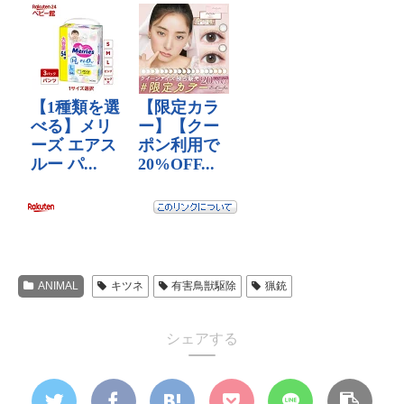
ANIMAL
キツネ
有害鳥獣駆除
猟銃
シェアする