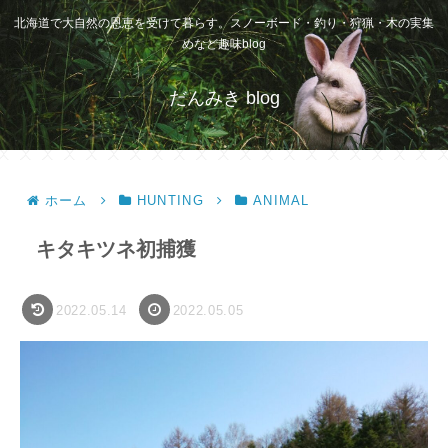
北海道で大自然の恩恵を受けて暮らす。スノーボード・釣り・狩猟・木の実集
めなど趣味blog
だんみき blog
ホーム
HUNTING
ANIMAL
キタキツネ初捕獲
2022.05.14
2022.05.05