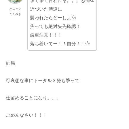
撃て撃て言われる。。。恐怖💦
近づいた時逆に
パニック
だんみき
襲われたらどーしよ💦
焦っても絶対矢先確認！
厳重注意！！！
落ち着いてー！！自分！！💦
結局
可哀想な事にトータル３発も撃って
仕留めることになり。。。
ごめんなさい！！！