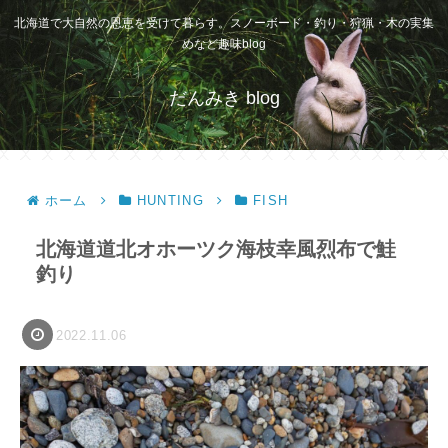
北海道で大自然の恩恵を受けて暮らす。スノーボード・釣り・狩猟・木の実集
めなど趣味blog
だんみき blog
ホーム
HUNTING
FISH
北海道道北オホーツク海枝幸風烈布で鮭
釣り
2022.11.06