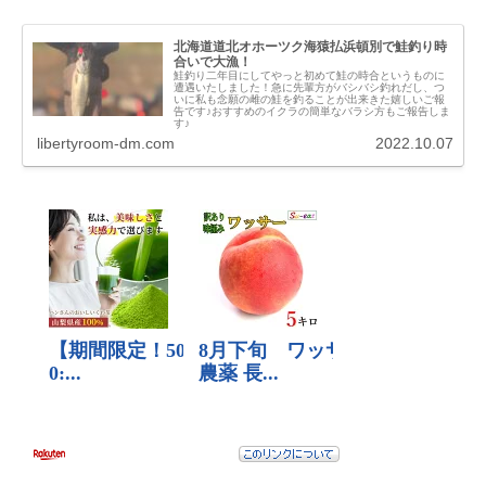
北海道道北オホーツク海猿払浜頓別で鮭釣り時
合いで大漁！
鮭釣り二年目にしてやっと初めて鮭の時合というものに
遭遇いたしました！急に先輩方がバシバシ釣れだし、つ
いに私も念願の雌の鮭を釣ることが出来きた嬉しいご報
告です♪おすすめのイクラの簡単なバラシ方もご報告しま
す♪
libertyroom-dm.com
2022.10.07