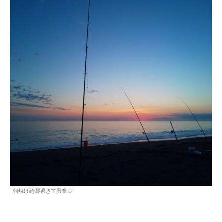
朝焼け綺麗過ぎて興奮♡