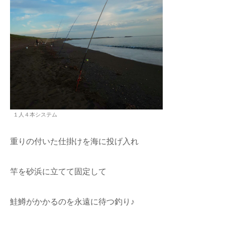
１人４本システム
重りの付いた仕掛けを海に投げ入れ
竿を砂浜に立てて固定して
鮭鱒がかかるのを永遠に待つ釣り♪