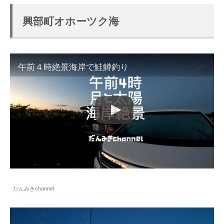
興部町オホーツク海
午前４時絶景海岸で鮭鱒釣り
だんみきchannel