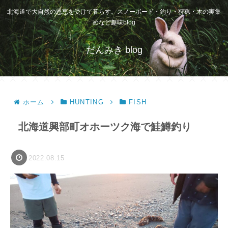
北海道で大自然の恩恵を受けて暮らす。スノーボード・釣り・狩猟・木の実集
めなど趣味blog
だんみき blog
ホーム
HUNTING
FISH
北海道興部町オホーツク海で鮭鱒釣り
2022.08.15