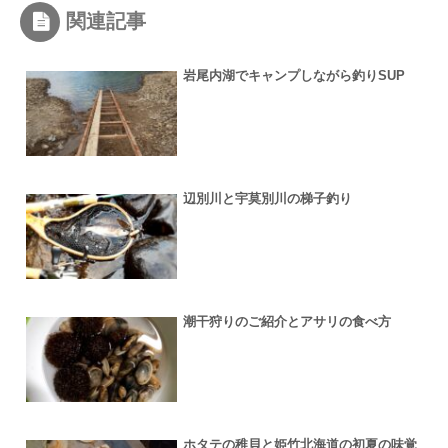
関連記事
岩尾内湖でキャンプしながら釣りSUP
辺別川と宇莫別川の梯子釣り
潮干狩りのご紹介とアサリの食べ方
ホタテの稚貝と姫竹北海道の初夏の味覚