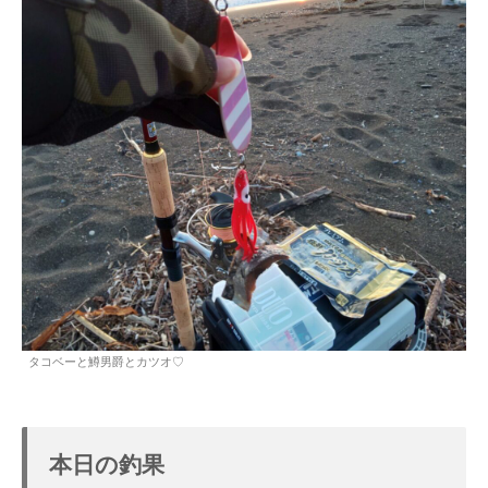
タコベーと鱒男爵とカツオ♡
本日の釣果