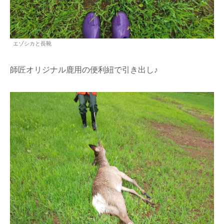
エゾシカと長靴
師匠オリジナル鹿用の便利紐で引き出し♪