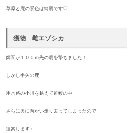
草原と鹿の景色は綺麗です♡
獲物 雌エゾシカ
師匠が１００ｍ先の鹿を撃ちました！
しかし半矢の鹿
用水路の小川を越えて笹藪の中
さらに奥に向かい走り去ってしまったので
捜索します♪