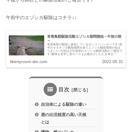
午前中のエゾシカ駆除はコチラ↓↓
有害鳥獣駆除活動エゾシカ期間開始～午前の部
～
有害鳥獣の駆除に参加しているポンコツハンターです♪前
半のキタキツネ駆除期間を経てエゾシカ駆除期間が始ま
りました♪今回は今年度初のエゾシカ駆除活動のご報告で
す♪解体を見学し背ロースをお裾分けいただき幸せ♡
libertyroom-dm.com
2022.05.31
目次
自治体による駆除の違い
鹿の出没頻度の高い天候
とは