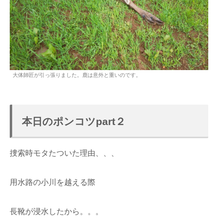
大体師匠が引っ張りました。鹿は意外と重いのです。
本日のポンコツpart２
捜索時モタたついた理由、、、
用水路の小川を越える際
長靴が浸水したから。。。