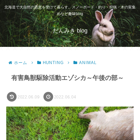
北海道で大自然の恩恵を受けて暮らす。スノーボード・釣り・狩猟・木の実集
めなど趣味blog
だんみき blog
ホーム
HUNTING
ANIMAL
有害鳥獣駆除活動エゾシカ～午後の部～
2022.06.09
2022.06.04