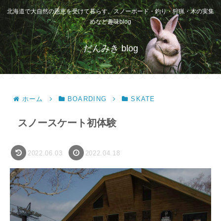
北海道で大自然の恩恵を受けて暮らす。スノーボード・釣り・狩猟・木の実集
めなど趣味blog
だんみき blog
ホーム
BOARDING
SKATE
スノースケート初体験
2022.06.03
2022.04.18